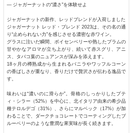
― ジャガーナットの“濃さ”を体験せよ
ジャガーナットの新作、レッドブレンドが入荷しました
ジャガーナット レッド・ブレンド 2023は、その名の通
り“止められない力”を感じさせる濃密な赤ワイン。
グラスに注いだ瞬間、ボイセンベリーや熟したプラムの
甘やかなアロマが立ち上がり、続いて赤スグリ、アニ
ス、タバコ葉のニュアンスが深みを添えます。
18ヶ月の樽熟成から生まれるバニラやワッフルコーン
の香ばしさが重なり、香りだけで贅沢さが伝わる逸品で
す。
味わいは“濃いのに滑らか”。骨格のしっかりしたプテ
ィ・シラー（52%）を中心に、北イタリア由来の希少品
種テロルデゴ（31%）、さらにマルベック（17%）が加
わることで、ダークチョコレートでコーティングしたブ
ルーベリーのような豊潤な果実味が長く続きます。