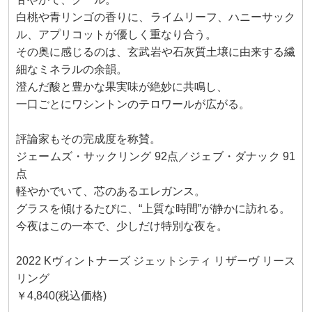
白桃や青リンゴの香りに、ライムリーフ、ハニーサック
ル、アプリコットが優しく重なり合う。
その奥に感じるのは、玄武岩や石灰質土壌に由来する繊
細なミネラルの余韻。
澄んだ酸と豊かな果実味が絶妙に共鳴し、
一口ごとにワシントンのテロワールが広がる。
評論家もその完成度を称賛。
ジェームズ・サックリング 92点／ジェブ・ダナック 91
点
軽やかでいて、芯のあるエレガンス。
グラスを傾けるたびに、“上質な時間”が静かに訪れる。
今夜はこの一本で、少しだけ特別な夜を。
2022 Kヴィントナーズ ジェットシティ リザーヴ リース
リング
￥4,840(税込価格)