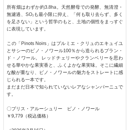
所有畑はわずか約3.8ha。天然酵母での発酵、無清澄・
無濾過、SO₂も最小限に抑え、「何も取り去らず、多く
を足さない」という哲学のもと、土地の個性をまっすぐ
に表現しています。
この「Pinots Noirs」はプルミエ・クリュのエキュイユ
とサシーのピノ・ノワール100％から造られるブラン・
ド・ノワール。 レッドチェリーやクランベリーを思わ
せる華やかな果実香と、ふくよかな果実味。そこに繊細
な酸が重なり、ピノ・ノワールの魅力をストレートに感
じられる一本です。
まだまだ日本で知られていないレアなシャンパーニュで
す。
〇ブリス・アルーシュリー ピノ・ノワール
￥9,779（税込価格）