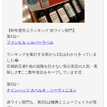
【昨年度売上ランキング 赤ワイン部門】
第1位✨
ファンヒル シルバーラベル
ランキングを集計する前から1位はわかりきっていま
した😂
圧倒的王者!! 他の追随を許さない安心安定の人気・美
味しさ❣️ここ数年首位をキープしています👏
第2位✨
ナインハッツ カベルネ・ソーヴィニヨン
赤ワイン部門も、第2位は颯爽とニューフェイスが登