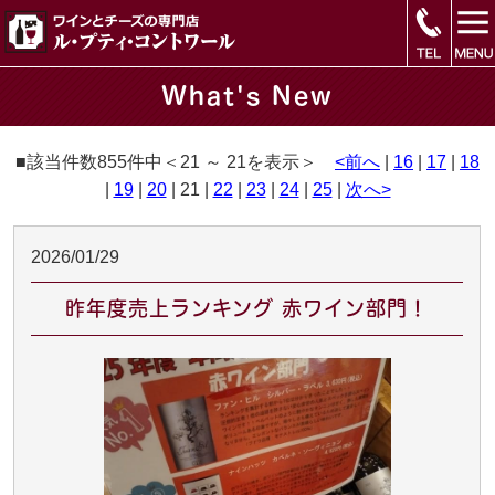
What's New
■該当件数855件中＜21 ～ 21を表示＞
<前へ
|
16
|
17
|
18
|
19
|
20
| 21 |
22
|
23
|
24
|
25
|
次へ>
2026/01/29
昨年度売上ランキング 赤ワイン部門！