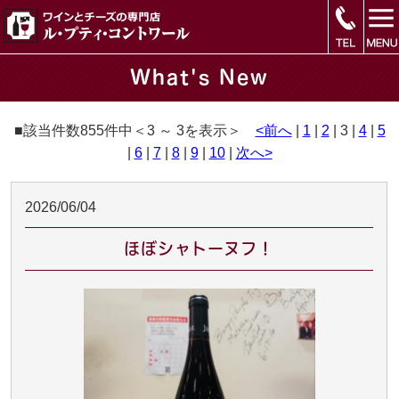
What's New
■該当件数855件中＜3 ～ 3を表示＞
<前へ
|
1
|
2
| 3 |
4
|
5
|
6
|
7
|
8
|
9
|
10
|
次へ>
2026/06/04
ほぼシャトーヌフ！