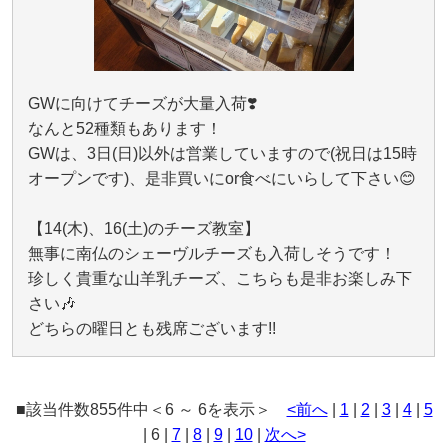
GWに向けてチーズが大量入荷❣️
なんと52種類もあります！
GWは、3日(日)以外は営業していますので(祝日は15時
オープンです)、是非買いにor食べにいらして下さい😊
【14(木)、16(土)のチーズ教室】
無事に南仏のシェーヴルチーズも入荷しそうです！
珍しく貴重な山羊乳チーズ、こちらも是非お楽しみ下
さい🎶
どちらの曜日とも残席ございます!!
■該当件数855件中＜6 ～ 6を表示＞
<前へ
|
1
|
2
|
3
|
4
|
5
| 6 |
7
|
8
|
9
|
10
|
次へ>