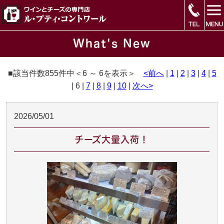
What's New
■該当件数855件中＜6 ～ 6を表示＞
<前へ
|
1
|
2
|
3
|
4
|
5
| 6 |
7
|
8
|
9
|
10
|
次へ>
2026/05/01
チーズ大量入荷！